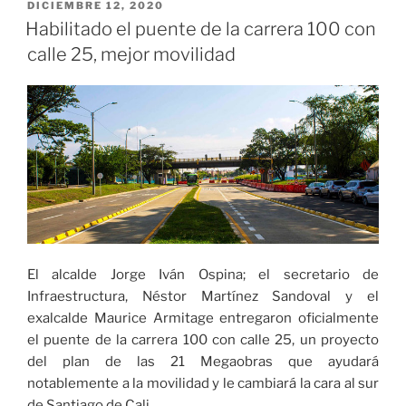
Candelaria
PUBLICADO
DICIEMBRE 12, 2020
EL
tiene
Habilitado el puente de la carrera 100 con
un
calle 25, mejor movilidad
avance
del
98%
de
ejecución»
El alcalde Jorge Iván Ospina; el secretario de
Infraestructura, Néstor Martínez Sandoval y el
exalcalde Maurice Armitage entregaron oficialmente
el puente de la carrera 100 con calle 25, un proyecto
del plan de las 21 Megaobras que ayudará
notablemente a la movilidad y le cambiará la cara al sur
de Santiago de Cali.