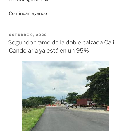
«Habilitado
Continuar leyendo
el
puente
de
PUBLICADO
OCTUBRE 9, 2020
EL
la
Segundo tramo de la doble calzada Cali-
carrera
Candelaria ya está en un 95%
100
con
calle
25,
mejor
movilidad»