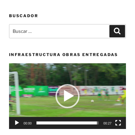
Cortés,
conocido
BUSCADOR
como
“
Buscar
Buscar
Tyson
por:
Mina
“»
INFRAESTRUCTURA OBRAS ENTREGADAS
Reproductor
de
vídeo
00:00
00:27