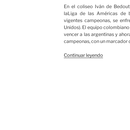
En el coliseo Iván de Bedout 
laLiga de las Américas de 
vigentes campeonas, se enf
Unidos). El equipo colombiano 
vencer a las argentinas y ahor
campeonas, con un marcador d
«Indeportes
Continuar leyendo
Antioquia
campeón
de
la
Liga
de
las
Américas
Femenina
de