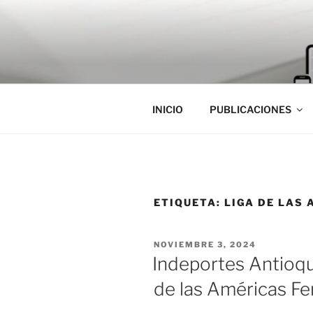
Saltar
al
contenido
INICIO
PUBLICACIONES
ETIQUETA:
LIGA DE LAS
PUBLICADO
NOVIEMBRE 3, 2024
EL
Indeportes Antioqu
de las Américas F