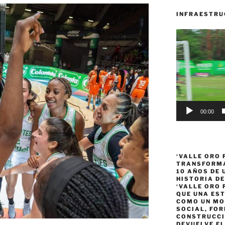
INFRAESTRU
Reproductor
de
vídeo
00:00
‘VALLE ORO 
TRANSFORMA
10 AÑOS DE
HISTORIA DE
‘VALLE ORO 
QUE UNA ES
COMO UN MO
SOCIAL, FOR
CONSTRUCCI
DEVUELVE EL