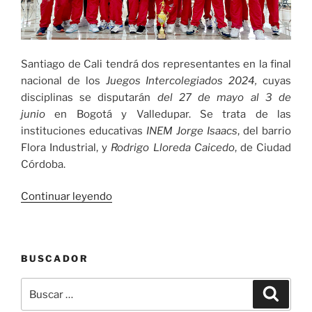
Santiago de Cali tendrá dos representantes en la final
nacional de los
Juegos Intercolegiados 2024,
cuyas
disciplinas se disputarán
del 27 de mayo al 3 de
junio
en Bogotá y Valledupar. Se trata de las
instituciones educativas
INEM Jorge Isaacs
, del barrio
Flora Industrial, y
Rodrigo Lloreda Caicedo
, de Ciudad
Córdoba.
«Cali
Continuar leyendo
tendrá
dos
representantes
BUSCADOR
en
la
Buscar
Buscar
final
por: