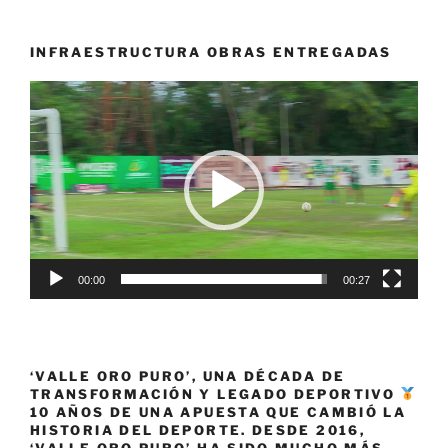
nacional
de
los Juegos
INFRAESTRUCTURA OBRAS ENTREGADAS
Intercolegiados
Reproductor
2024,»
de
vídeo
00:00
00:27
‘VALLE ORO PURO’, UNA DÉCADA DE
TRANSFORMACIÓN Y LEGADO DEPORTIVO
10 AÑOS DE UNA APUESTA QUE CAMBIÓ LA
HISTORIA DEL DEPORTE. DESDE 2016,
‘VALLE ORO PURO’ HA SIDO MUCHO MÁS