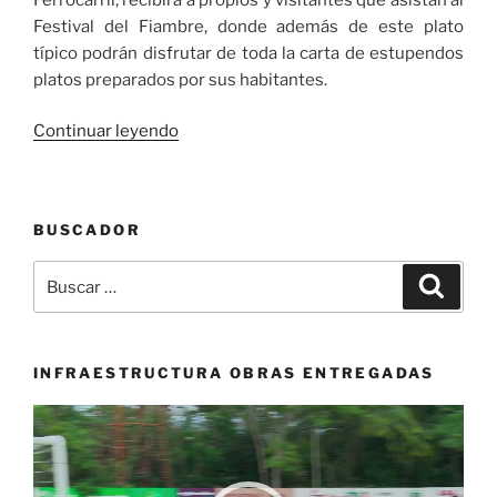
Festival del Fiambre, donde además de este plato
típico podrán disfrutar de toda la carta de estupendos
platos preparados por sus habitantes.
«Este
Continuar leyendo
domingo
7
de
BUSCADOR
julio
a
Buscar
Buscar
disfrutar
por:
en
el
Festival
INFRAESTRUCTURA OBRAS ENTREGADAS
del
Reproductor
Fiambre
de
de
vídeo
Guacarí»