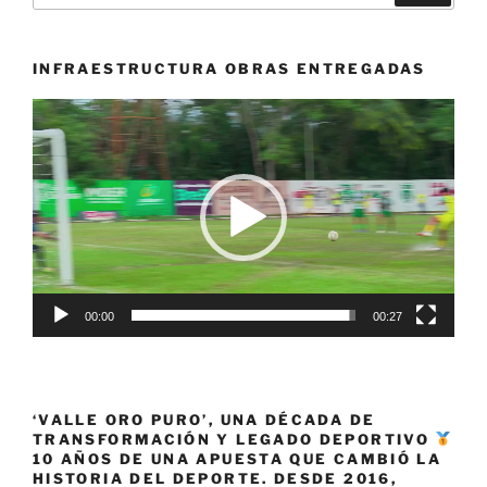
sus
dos
pasiones «
INFRAESTRUCTURA OBRAS ENTREGADAS
Reproductor
de
vídeo
00:00
00:27
‘VALLE ORO PURO’, UNA DÉCADA DE
TRANSFORMACIÓN Y LEGADO DEPORTIVO
10 AÑOS DE UNA APUESTA QUE CAMBIÓ LA
HISTORIA DEL DEPORTE. DESDE 2016,