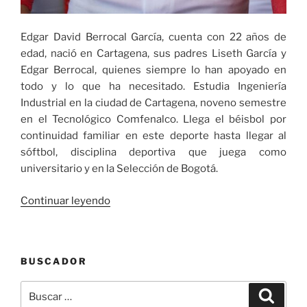
Edgar David Berrocal García, cuenta con 22 años de
edad, nació en Cartagena, sus padres Liseth García y
Edgar Berrocal, quienes siempre lo han apoyado en
todo y lo que ha necesitado. Estudia Ingeniería
Industrial en la ciudad de Cartagena, noveno semestre
en el Tecnológico Comfenalco. Llega el béisbol por
continuidad familiar en este deporte hasta llegar al
sóftbol, disciplina deportiva que juega como
universitario y en la Selección de Bogotá.
«El
Continuar leyendo
sóftbol
para
Edgar
BUSCADOR
Berrocal
una
Buscar
Buscar
de
por: