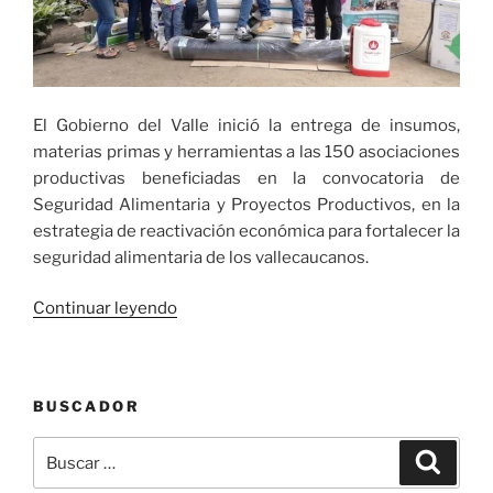
El Gobierno del Valle inició la entrega de insumos,
materias primas y herramientas a las 150 asociaciones
productivas beneficiadas en la convocatoria de
Seguridad Alimentaria y Proyectos Productivos, en la
estrategia de reactivación económica para fortalecer la
seguridad alimentaria de los vallecaucanos.
«A
Continuar leyendo
Pradera
llegaron
los
BUSCADOR
primeros
insumos
Buscar
Buscar
del
por:
programa