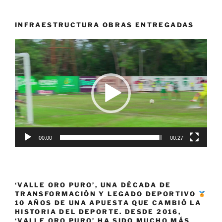
de
Seguridad
INFRAESTRUCTURA OBRAS ENTREGADAS
Alimentaria
Reproductor
del
de
Valle»
vídeo
00:00
00:27
‘VALLE ORO PURO’, UNA DÉCADA DE
TRANSFORMACIÓN Y LEGADO DEPORTIVO
10 AÑOS DE UNA APUESTA QUE CAMBIÓ LA
HISTORIA DEL DEPORTE. DESDE 2016,
‘VALLE ORO PURO’ HA SIDO MUCHO MÁS