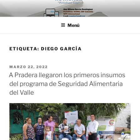
Saltar
al
contenido
Menú
ETIQUETA:
DIEGO GARCÍA
PUBLICADO
MARZO 22, 2022
EL
A Pradera llegaron los primeros insumos
del programa de Seguridad Alimentaria
del Valle