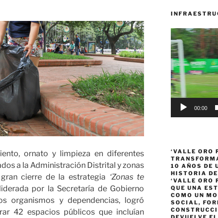
INFRAESTRU
Reproductor
de
vídeo
00:00
‘VALLE ORO 
ento, ornato y limpieza en diferentes
TRANSFORMA
ados a la Administración Distrital y zonas
10 AÑOS DE
HISTORIA DE
 gran cierre de la estrategia
‘Zonas te
‘VALLE ORO 
liderada por la Secretaría de Gobierno
QUE UNA ES
COMO UN MO
ros organismos y dependencias, logró
SOCIAL, FOR
CONSTRUCCI
rar 42 espacios públicos que incluían
DEVUELVE EL