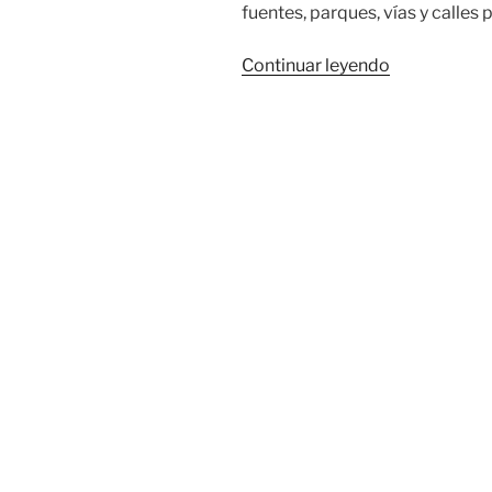
fuentes, parques, vías y calles p
«‘Zonas
Continuar leyendo
Te
Queremos
Cali’,
la
estrategia
que
logró
transformar
42
espacios
públicos
de
la
ciudad»