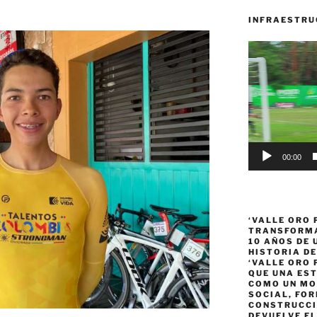
INFRAESTRU
Reproductor
de
vídeo
00:00
‘VALLE ORO 
TRANSFORMA
10 AÑOS DE
HISTORIA DE
‘VALLE ORO 
QUE UNA ES
COMO UN MO
SOCIAL, FOR
CONSTRUCCI
DEVUELVE EL