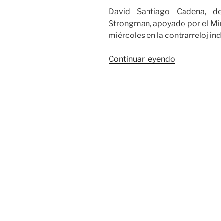
David Santiago Cadena, de
Strongman, apoyado por el Mini
miércoles en la contrarreloj in
«David
Continuar leyendo
Santiago
Cadena,
ganó
la
CRI
y
es
líder
de
los
juveniles
en
la