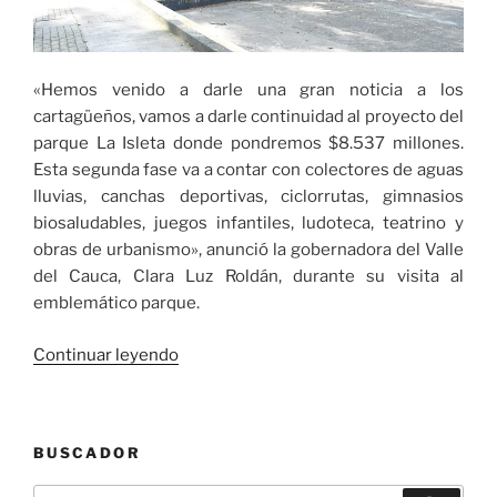
«Hemos venido a darle una gran noticia a los
cartagüeños, vamos a darle continuidad al proyecto del
parque La Isleta donde pondremos $8.537 millones.
Esta segunda fase va a contar con colectores de aguas
lluvias, canchas deportivas, ciclorrutas, gimnasios
biosaludables, juegos infantiles, ludoteca, teatrino y
obras de urbanismo», anunció la gobernadora del Valle
del Cauca, Clara Luz Roldán, durante su visita al
emblemático parque.
«Gobernadora
Continuar leyendo
del
Valle
anunció
BUSCADOR
la
segunda
Buscar