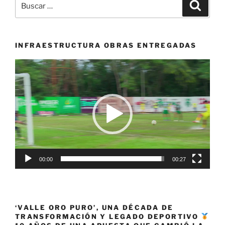
Buscar
fase
por:
de
la
modernización
INFRAESTRUCTURA OBRAS ENTREGADAS
del
Reproductor
parque
de
La
vídeo
Isleta
en
Cartago»
00:00
00:27
‘VALLE ORO PURO’, UNA DÉCADA DE
TRANSFORMACIÓN Y LEGADO DEPORTIVO