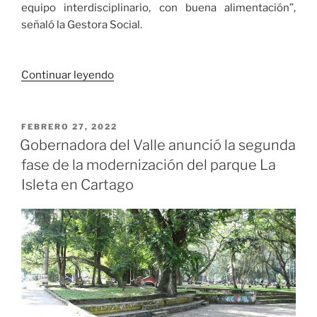
equipo interdisciplinario, con buena alimentación”,
señaló la Gestora Social.
«Cartago
Continuar leyendo
tendrá
el
segundo
PUBLICADO
FEBRERO 27, 2022
EL
jardín
Gobernadora del Valle anunció la segunda
infantil
fase de la modernización del parque La
nocturno
Isleta en Cartago
del
Valle
del
Cauca»