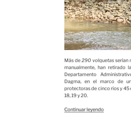
Más de
290 volquetas
serían 
manualmente, han retirado la
Departamento Administrati
Dagma, en el marco de un 
protectoras de cinco ríos y 45
18, 19 y 20.
«Extraen
Continuar leyendo
2035
metros
cúbicos