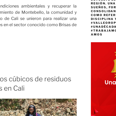
REGIÓN. UN
ndiciones ambientales y recuperar la
SUEÑOS, FO
CONSOLIDAN
gimiento de Montebello, la comunidad y
COMO REFER
o de Cali se unieron para realizar una
DISCIPLINA 
#VALLEORO
es en el sector conocido como Brisas de
#UNADÉCAD
#TRABAJAM
AMOS
s
tos
os cúbicos de residuos
 en Cali