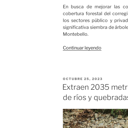
En busca de mejorar las co
cobertura forestal del corre
los sectores público y privad
significativa siembra de árbol
Montebello.
«Las
Continuar leyendo
comunidade
de
los
corregimien
PUBLICADO
OCTUBRE 25, 2023
Montebello
EL
Extraen 2035 metr
y
de ríos y quebradas
Aguacatal
sembraron
1260
árboles»