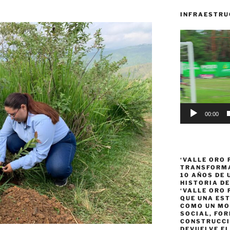
INFRAESTRU
Reproductor
de
vídeo
00:00
‘VALLE ORO 
TRANSFORMA
10 AÑOS DE
HISTORIA DE
‘VALLE ORO 
QUE UNA ES
COMO UN MO
SOCIAL, FOR
CONSTRUCCI
DEVUELVE EL