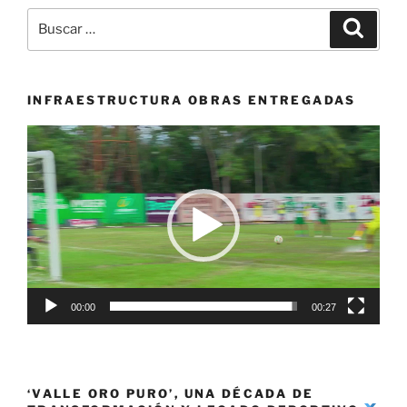
Karatecas
Buscar
Buscar
de
por:
Palmira,
los
mejores
INFRAESTRUCTURA OBRAS ENTREGADAS
de
Reproductor
Colombia
de
en
vídeo
Parada
Mundial
de
Cancún»
00:00
00:27
‘VALLE ORO PURO’, UNA DÉCADA DE