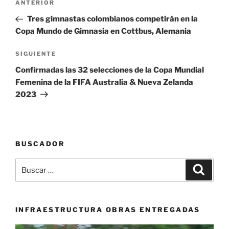
Entrada
ANTERIOR
de
anterior:
Tres gimnastas colombianos competirán en la
entradas
Copa Mundo de Gimnasia en Cottbus, Alemania
Siguiente
SIGUIENTE
entrada
Confirmadas las 32 selecciones de la Copa Mundial
Femenina de la FIFA Australia & Nueva Zelanda
2023
BUSCADOR
Buscar
Buscar
por:
INFRAESTRUCTURA OBRAS ENTREGADAS