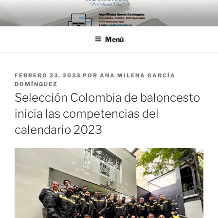
Saltar
al
contenido
Menú
PUBLICADO
FEBRERO 23, 2023
POR
ANA MILENA GARCÍA
EL
DOMÍNGUEZ
Selección Colombia de baloncesto
inicia las competencias del
calendario 2023