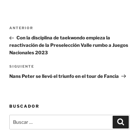
Navegación
Entrada
ANTERIOR
de
anterior:
Con la disciplina de taekwondo empieza la
entradas
reactivación de la Preselección Valle rumbo a Juegos
Nacionales 2023
Siguiente
SIGUIENTE
entrada
Nans Peter se llevó el triunfo en el tour de Fancia
BUSCADOR
Buscar
Buscar
por: