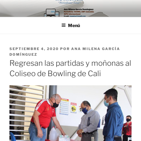
Saltar
al
contenido
Menú
PUBLICADO
SEPTIEMBRE 4, 2020
POR
ANA MILENA GARCÍA
EL
DOMÍNGUEZ
Regresan las partidas y moñonas al
Coliseo de Bowling de Cali