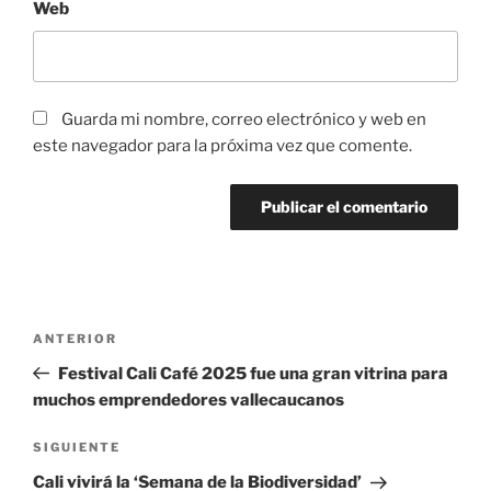
Web
Guarda mi nombre, correo electrónico y web en
este navegador para la próxima vez que comente.
Navegación
Entrada
ANTERIOR
de
anterior:
Festival Cali Café 2025 fue una gran vitrina para
entradas
muchos emprendedores vallecaucanos
Siguiente
SIGUIENTE
entrada
Cali vivirá la ‘Semana de la Biodiversidad’