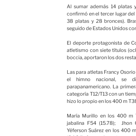
Al sumar además 14 platas y
confirmó en el tercer lugar de
38 platas y 28 bronces). Brasi
seguido de Estados Unidos con
El deporte protagonista de Co
atletismo con siete títulos (oc
boccia, aportaron los dos resta
Las para atletas Francy Osori
el himno nacional, se d
parapanamericano. La prime
categoría T12/T13 con un tie
hizo lo propio en los 400 m T38
María Murillo en los 400 m 
jabalina F54 (15.78); Jhon 
Yéferson Suárez en los 400 