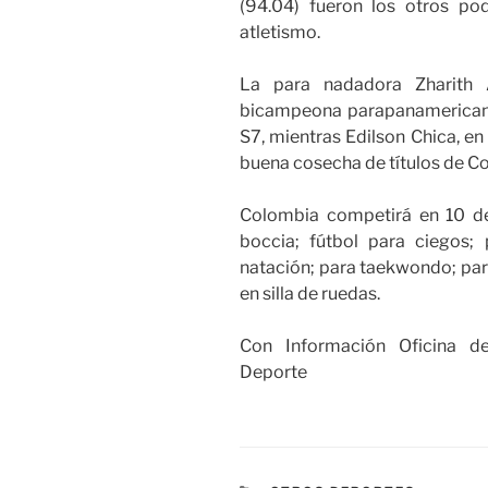
(94.04) fueron los otros p
atletismo.
La para nadadora Zharith A
bicampeona parapanamericana
S7, mientras Edilson Chica, e
buena cosecha de títulos de Col
Colombia competirá en 10 dep
boccia; fútbol para ciegos;
natación; para taekwondo; para
en silla de ruedas.
Con Información Oficina de
Deporte