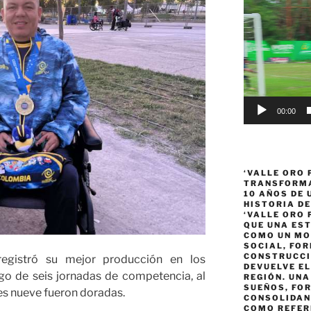
Reproductor
de
vídeo
00:00
‘VALLE ORO 
TRANSFORMA
10 AÑOS DE
HISTORIA DE
‘VALLE ORO 
QUE UNA ES
COMO UN MO
SOCIAL, FOR
CONSTRUCCI
egistró su mejor producción en los
DEVUELVE EL
o de seis jornadas de competencia, al
REGIÓN. UN
SUEÑOS, FO
les nueve fueron doradas.
CONSOLIDAN
COMO REFER