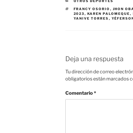
CATEGORÍAS
OTROS DEPORTES
ETIQUETAS
FRANCY OSORIO
,
JHON OB
2023
,
KAREN PALOMEQUE
,
YANIVE TORRES
,
YÉFERSO
Deja una respuesta
Tu dirección de correo electró
obligatorios están marcados 
Comentario
*