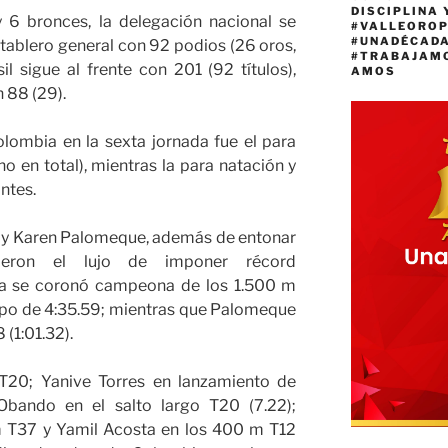
DISCIPLINA 
 6 bronces, la delegación nacional se
#VALLEORO
#UNADÉCAD
l tablero general con 92 podios (26 oros,
#TRABAJAM
l sigue al frente con 201 (92 títulos),
AMOS
 88 (29).
lombia en la sexta jornada fue el para
ho en total), mientras la para natación y
ntes.
o y Karen Palomeque, además de entonar
ieron el lujo de imponer récord
ra se coronó campeona de los 1.500 m
mpo de 4:35.59; mientras que Palomeque
 (1:01.32).
T20; Yanive Torres en lanzamiento de
Obando en el salto largo T20 (7.22);
m T37 y Yamil Acosta en los 400 m T12