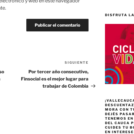
electrónico y web en este navegador
te.
DISFRUTA LA
SIGUIENTE
Siguiente
entrada
so
Por tercer año consecutivo,
a
Finsocial es el mejor lugar para
trabajar de Colombia
¡VALLECAUC
DESCUENTAZO
MORA CON T
DEJÉS PASA
TENEMOS EN
DEL CAUCA P
CUIDES TU B
EN INTERES