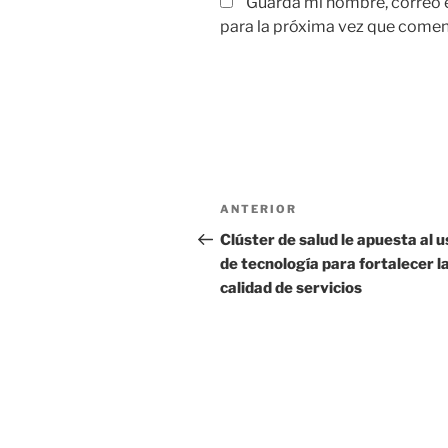
Guarda mi nombre, correo 
para la próxima vez que comen
Navegación
Entrada
ANTERIOR
de
anterior:
Clúster de salud le apuesta al u
de tecnología para fortalecer l
entradas
calidad de servicios