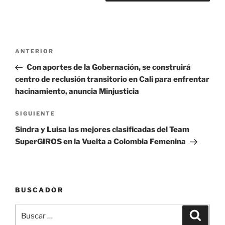
Navegación
Entrada
ANTERIOR
de
anterior:
Con aportes de la Gobernación, se construirá
entradas
centro de reclusión transitorio en Cali para enfrentar
hacinamiento, anuncia Minjusticia
Siguiente
SIGUIENTE
entrada
Sindra y Luisa las mejores clasificadas del Team
SuperGIROS en la Vuelta a Colombia Femenina
BUSCADOR
Buscar
Buscar
por: