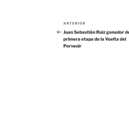
Navegación
Entrada
ANTERIOR
de
anterior:
Juan Sebastián Ruiz ganador de
primera etapa de la Vuelta del
entradas
Porvenir