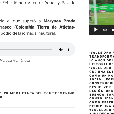
vídeo
e 94 kilómetros entre Yopal y Paz de
oria el que superó a
Marynes Prada
rasco (Colombia Tierra de Atletas-
00:00
podio de la jornada inaugural.
‘VALLE ORO 
TRANSFORMA
a Marcela Hernández
10 AÑOS DE
HISTORIA DE
‘VALLE ORO 
QUE UNA ES
COMO UN MO
SOCIAL, FOR
CONSTRUCCI
DEVUELVE EL
REGIÓN. UN
Z
,
PRIMERA ETAPA DEL TOUR FEMENINO
SUEÑOS, FO
20
CONSOLIDAN
COMO REFER
DISCIPLINA 
#VALLEORO
#UNADÉCAD