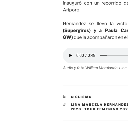
inauguró con un recorrido d
Ariporo.
Hernández se llevó la vict
(Supergiros) y a Paula Car
GW)
que la acompañaron en el 
Audio y foto William Marulanda. Lin
CATEGORÍAS
CICLISMO
ETIQUETAS
LINA MARCELA HERNÁNDE
2020
,
TOUR FEMENINO 20