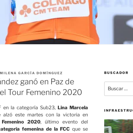
BUSCADOR
MILENA GARCÍA DOMÍNGUEZ
ández ganó en Paz de
Buscar
 del Tour Femenino 2020
por:
 en la categoría Sub23,
Lina Marcela
INFRAESTRU
e alzó este martes con la victoria en
 Femenino 2020
, último evento del
Reproductor
categoría femenina de la FCC
que se
de