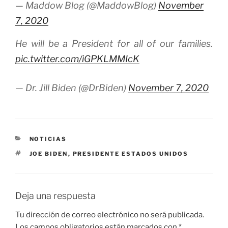
— Maddow Blog (@MaddowBlog)
November
7, 2020
He will be a President for all of our families.
pic.twitter.com/iGPKLMMIcK
— Dr. Jill Biden (@DrBiden)
November 7, 2020
CATEGORÍAS
NOTICIAS
ETIQUETAS
JOE BIDEN
,
PRESIDENTE ESTADOS UNIDOS
Deja una respuesta
Tu dirección de correo electrónico no será publicada.
Los campos obligatorios están marcados con
*