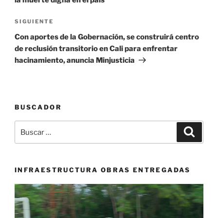
la muerte digna en el país
Siguiente
SIGUIENTE
entrada
Con aportes de la Gobernación, se construirá centro
de reclusión transitorio en Cali para enfrentar
hacinamiento, anuncia Minjusticia
BUSCADOR
Buscar
Buscar
por:
INFRAESTRUCTURA OBRAS ENTREGADAS
Reproductor
de
vídeo