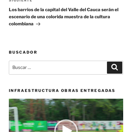
Siguiente
SIGUIENTE
entrada
Los barrios de la capital del Valle del Cauca serán el
escenario de una colorida muestra de la cultura
colombiana
BUSCADOR
Buscar
Buscar
por:
INFRAESTRUCTURA OBRAS ENTREGADAS
Reproductor
de
vídeo