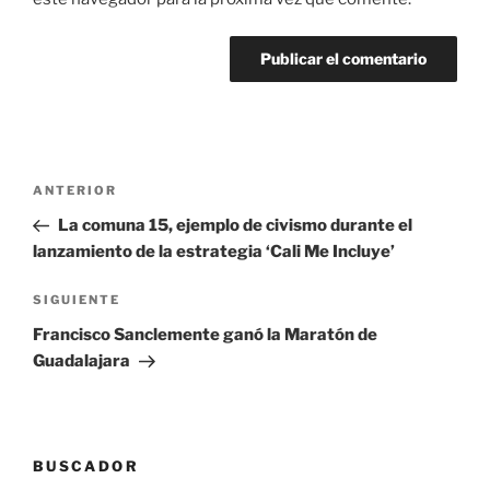
Navegación
Entrada
ANTERIOR
de
anterior:
La comuna 15, ejemplo de civismo durante el
entradas
lanzamiento de la estrategia ‘Cali Me Incluye’
Siguiente
SIGUIENTE
entrada
Francisco Sanclemente ganó la Maratón de
Guadalajara
BUSCADOR