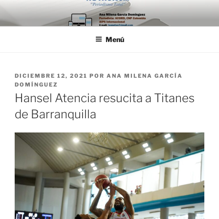
Saltar
al
contenido
Menú
PUBLICADO
DICIEMBRE 12, 2021
POR
ANA MILENA GARCÍA
EL
DOMÍNGUEZ
Hansel Atencia resucita a Titanes
de Barranquilla