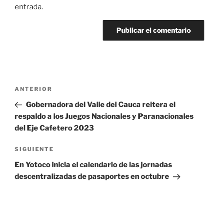
entrada.
Navegación
Entrada
ANTERIOR
de
anterior:
Gobernadora del Valle del Cauca reitera el
entradas
respaldo a los Juegos Nacionales y Paranacionales
del Eje Cafetero 2023
Siguiente
SIGUIENTE
entrada
En Yotoco inicia el calendario de las jornadas
descentralizadas de pasaportes en octubre