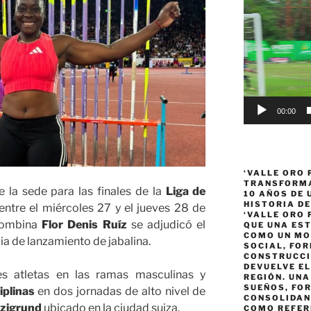
Reproductor
de
vídeo
00:00
‘VALLE ORO 
TRANSFORMA
e la sede para las finales de la
Liga de
10 AÑOS DE
HISTORIA DE
entre el miércoles 27 y el jueves 28 de
‘VALLE ORO 
lombina
Flor Denis Ruíz
se adjudicó el
QUE UNA ES
COMO UN MO
a de lanzamiento de jabalina.
SOCIAL, FOR
CONSTRUCCI
DEVUELVE EL
es atletas en las ramas masculinas y
REGIÓN. UN
SUEÑOS, FO
iplinas
en dos jornadas de alto nivel de
CONSOLIDAN
tzigrund
ubicado en la ciudad suiza.
COMO REFER