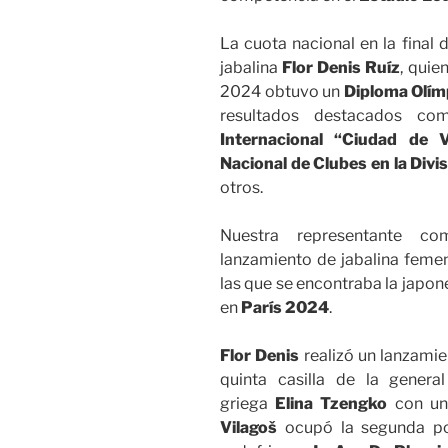
La cuota nacional en la final 
jabalina
Flor Denis Ruíz
, quie
2024 obtuvo un
Diploma Olím
resultados destacados co
Internacional “Ciudad de V
Nacional de Clubes en la Divis
otros.
Nuestra representante com
lanzamiento de jabalina femeni
las que se encontraba la japo
en
París 2024
.
Flor Denis
realizó un lanzami
quinta casilla de la gener
griega
Elina Tzengko
con un
Vilagoš
ocupó la segunda po