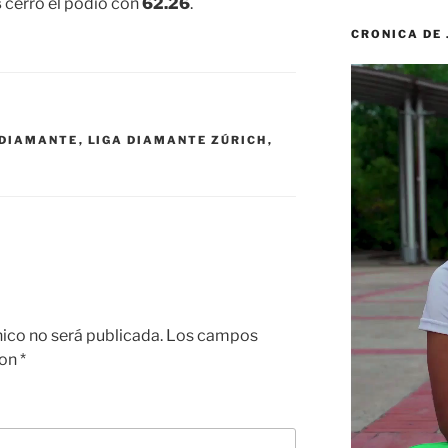
s
cerró el podio con
62.26
.
CRONICA DE
Reproductor
de
vídeo
 DIAMANTE
,
LIGA DIAMANTE ZÚRICH
,
nico no será publicada.
Los campos
con
*