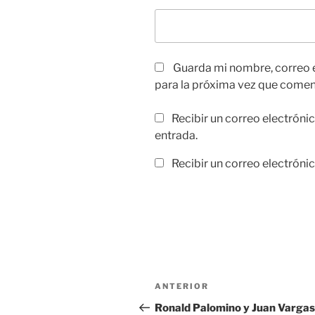
Guarda mi nombre, correo 
para la próxima vez que comen
Recibir un correo electróni
entrada.
Recibir un correo electróni
Navegación
Entrada
ANTERIOR
de
anterior:
Ronald Palomino y Juan Vargas