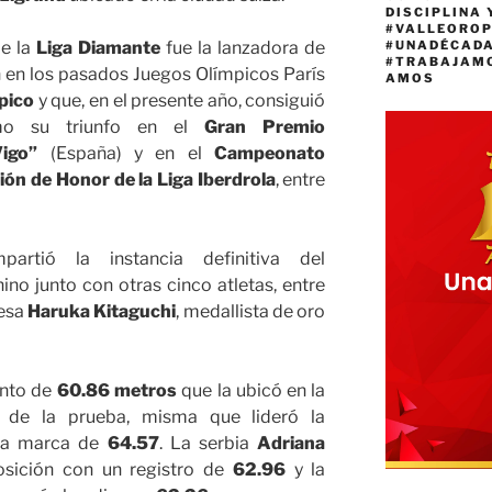
DISCIPLINA 
#VALLEORO
de la
Liga Diamante
fue la lanzadora de
#UNADÉCAD
#TRABAJAM
n en los pasados Juegos Olímpicos París
AMOS
pico
y que, en el presente año, consiguió
mo su triunfo en el
Gran Premio
igo”
(España) y en el
Campeonato
ión de Honor de la Liga Iberdrola
, entre
partió la instancia definitiva del
no junto con otras cinco atletas, entre
nesa
Haruka
Kitaguchi
, medallista de oro
ento de
60.86 metros
que la ubicó en la
al de la prueba, misma que lideró la
a marca de
64.57
. La serbia
Adriana
sición con un registro de
62.96
y la