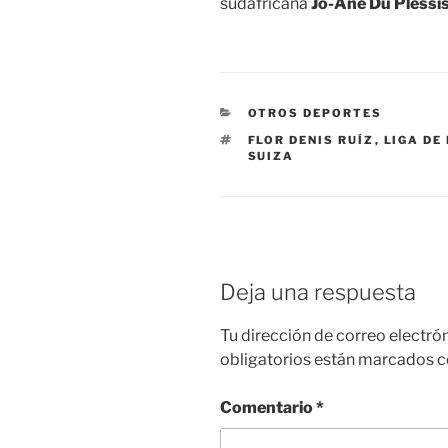
sudafricana
Jo-Ane Du Plessi
CATEGORÍAS
OTROS DEPORTES
ETIQUETAS
FLOR DENIS RUÍZ
,
LIGA DE
SUIZA
Deja una respuesta
Tu dirección de correo electró
obligatorios están marcados 
Comentario
*