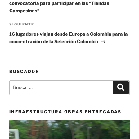
convocatoria para participar en las “Tiendas
Campesinas”
Siguiente
SIGUIENTE
entrada
16 jugadores viajan desde Europa a Colombia para la
concentración de la Selección Colombia
BUSCADOR
Buscar
Buscar
por:
INFRAESTRUCTURA OBRAS ENTREGADAS
Reproductor
de
vídeo