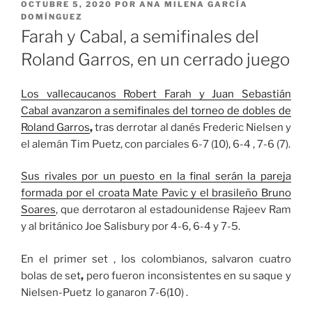
PUBLICADO
OCTUBRE 5, 2020
POR
ANA MILENA GARCÍA
EL
DOMÍNGUEZ
Farah y Cabal, a semifinales del
Roland Garros, en un cerrado juego
Los vallecaucanos
Robert Farah y Juan Sebastián
Cabal avanzaron a semifinales del torneo de dobles de
Roland Garros
,
tras derrotar al danés Frederic Nielsen y
el alemán Tim Puetz, con parciales 6-7 (10), 6-4 , 7-6 (7).
Sus rivales por un puesto en la final serán la pareja
formada por el croata Mate Pavic y el brasileño Bruno
Soares
, que derrotaron al estadounidense Rajeev Ram
y al británico Joe Salisbury por 4-6, 6-4 y 7-5.
En el primer set , los colombianos, salvaron cuatro
bolas de set
,
pero fueron inconsistentes en su saque y
Nielsen-Puetz lo ganaron 7-6(10) .