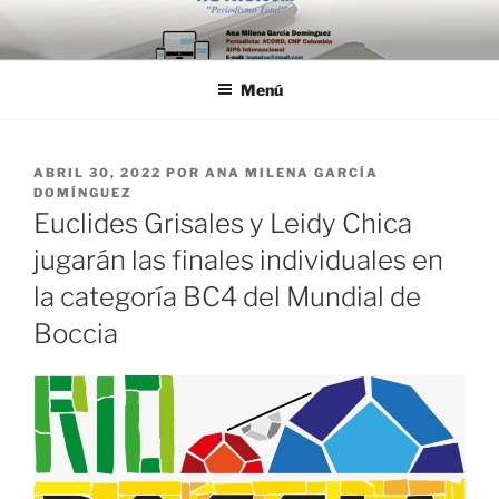
Saltar
al
contenido
Menú
PUBLICADO
ABRIL 30, 2022
POR
ANA MILENA GARCÍA
EL
DOMÍNGUEZ
Euclides Grisales y Leidy Chica
jugarán las finales individuales en
la categoría BC4 del Mundial de
Boccia