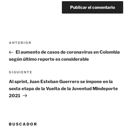
Navegación
Entrada
ANTERIOR
de
anterior:
El aumento de casos de coronavirus en Colombia
entradas
según último reporte es considerable
Siguiente
SIGUIENTE
entrada
Al sprint, Juan Esteban Guerrero se impone en la
sexta etapa de la Vuelta de la Juventud Mindeporte
2021
BUSCADOR