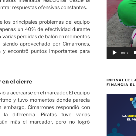
Piratas intentaba reaccionar desde la
ntrar respuestas ofensivas constantes.
e los principales problemas del equipo
a apenas un 40% de efectividad durante
 varias pérdidas de balón en momentos
nó siendo aprovechado por Cimarrones,
n y encontró puntos importantes para
00:00
INFIVALLE L
 en el cierre
FINANCIA EL
lvió a acercarse en el marcador. El equipo
l ritmo y tuvo momentos donde parecía
in embargo, Cimarrones respondió con
la diferencia. Piratas tuvo varias
 aún más el marcador, pero no logró