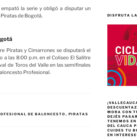
 empató la serie y obligó a disputar un
e Piratas de Bogotá.
DISFRUTA LA
ogotá
tre Piratas y Cimarrones se disputará el
 las 8:00 p.m. en el Coliseo El Salitre
ival de Toros del Valle en las semifinales
aloncesto Profesional.
¡VALLECAUC
DESCUENTAZO
MORA CON T
ROFESIONAL DE BALONCESTO
,
PIRATAS
DEJÉS PASA
TENEMOS EN
DEL CAUCA P
CUIDES TU B
EN INTERES