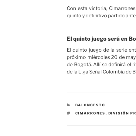
Con esta victoria, Cimarrones
quinto y definitivo partido ant
El quinto juego será en B
El quinto juego de la serie en
próximo miércoles 20 de mayo a
de Bogotá. Allí se definirá el r
de la Liga Señal Colombia de B
CATEGORÍAS
BALONCESTO
ETIQUETAS
CIMARRONES
,
DIVISIÓN P