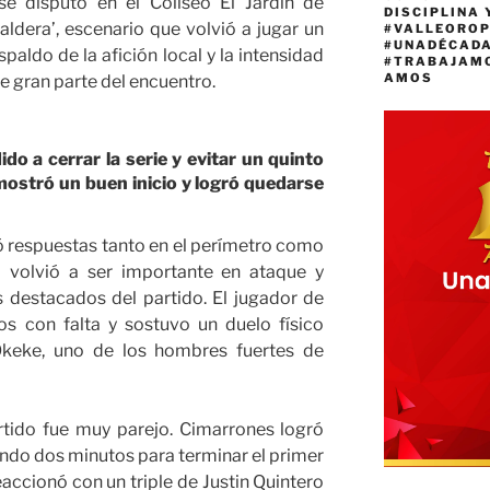
se disputó en el Coliseo El Jardín de
DISCIPLINA 
dera’, escenario que volvió a jugar un
#VALLEORO
#UNADÉCAD
paldo de la afición local y la intensidad
#TRABAJAM
AMOS
 gran parte del encuentro.
do a cerrar la serie y evitar un quinto
 mostró un buen inicio y logró quedarse
 respuestas tanto en el perímetro como
a volvió a ser importante en ataque y
destacados del partido. El jugador de
os con falta y sostuvo un duelo físico
Okeke, uno de los hombres fuertes de
rtido fue muy parejo. Cimarrones logró
ando dos minutos para terminar el primer
eaccionó con un triple de Justin Quintero