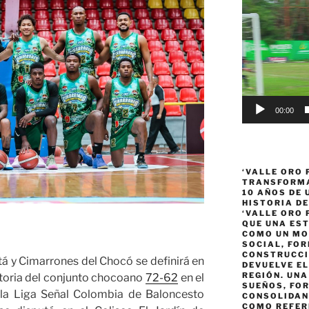
Reproductor
de
vídeo
00:00
‘VALLE ORO 
TRANSFORMA
10 AÑOS DE
HISTORIA DE
‘VALLE ORO 
QUE UNA ES
COMO UN MO
SOCIAL, FOR
CONSTRUCCI
tá y Cimarrones del Chocó se definirá en
DEVUELVE EL
REGIÓN. UN
ctoria del conjunto chocoano
72-62
en el
SUEÑOS, FO
e la Liga Señal Colombia de Baloncesto
CONSOLIDAN
COMO REFER