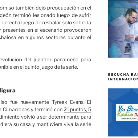
romiso también dejó preocupación en el
deón terminó lesionado luego de sufrir
a derecha luego de resbalar solo sobre la
r presentes en el escenario provocaron
esbalosa en algunos sectores durante el
 evolución del jugador panameño para
ible en el quinto juego de la serie.
ESCUCHA RA
INTERNACIO
 figura
iso fue nuevamente Tyreek Evans. El
 a Cimarrones y terminó con
21 puntos, 5
ndimiento volvió a ser determinante para
iera su casa y mantuviera viva la serie