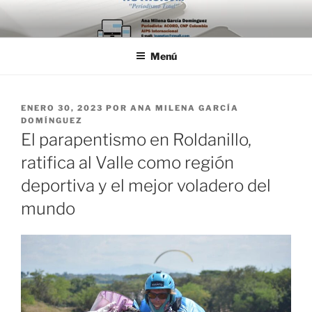
Saltar
al
contenido
Menú
PUBLICADO
ENERO 30, 2023
POR
ANA MILENA GARCÍA
EL
DOMÍNGUEZ
El parapentismo en Roldanillo,
ratifica al Valle como región
deportiva y el mejor voladero del
mundo