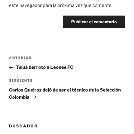
este navegador para la próxima vez que comente.
Navegación
Entrada
ANTERIOR
de
anterior:
Tuluá derrotó a Leones FC
entradas
Siguiente
SIGUIENTE
entrada
Carlos Queiroz dejó de ser el técnico de la Selección
Colombia
BUSCADOR