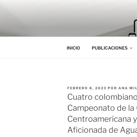
Saltar
al
contenido
INICIO
PUBLICACIONES
PUBLICADO
FEBRERO 8, 2023
POR
ANA MI
EL
Cuatro colombiano
Campeonato de la
Centroamericana y
Aficionada de Agu