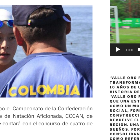
Reproductor
de
vídeo
00:00
‘VALLE ORO 
TRANSFORMA
10 AÑOS DE
HISTORIA DE
‘VALLE ORO 
QUE UNA ES
COMO UN MO
cabo el Campeonato de la Confederación
SOCIAL, FOR
be de Natación Aficionada, CCCAN, de
CONSTRUCCI
DEVUELVE EL
 contará con el concurso de cuatro de
REGIÓN. UN
SUEÑOS, FO
CONSOLIDAN
COMO REFER