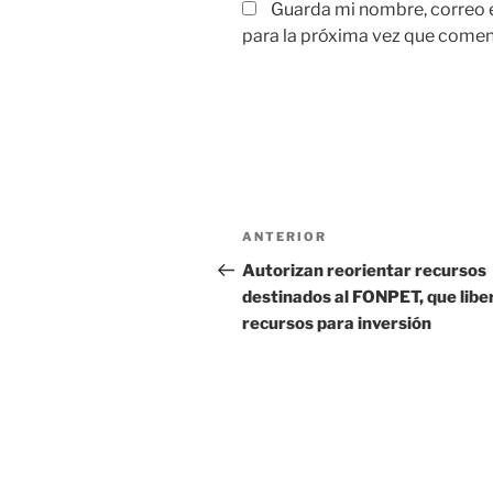
Guarda mi nombre, correo 
para la próxima vez que comen
Navegación
Entrada
ANTERIOR
de
anterior:
Autorizan reorientar recursos
destinados al FONPET, que libe
entradas
recursos para inversión