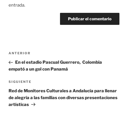
entrada.
Navegación
Entrada
ANTERIOR
de
anterior:
En el estadio Pascual Guerrero, Colombia
entradas
empató a un gol con Panamá
Siguiente
SIGUIENTE
entrada
Red de Monitores Culturales a Andalucía para llenar
de alegría a las familias con diversas presentaciones
artísticas