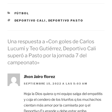
CATEGORÍAS
FÚTBOL
ETIQUETAS
DEPORTIVO CALI
,
DEPORTIVO PASTO
Una respuesta a «Con goles de Carlos
Lucumí y Teo Gutiérrez, Deportivo Cali
superó a Pasto por la jornada 7 del
campeonato»
Jhon Jairo florez
SEPTIEMBRE 15, 2022 A LAS 5:03 AM
Hoja la Dios quiera q mi equipo salga del empatitis
y coja el cendero de los triunfos q los muchachos
cientan más amor por la camiseta por q el
Deportivo Es grande y debe estar arriba