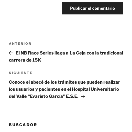
Navegación
Entrada
ANTERIOR
de
anterior:
El NB Race Series llega a La Ceja con la tradicional
entradas
carrera de 15K
Siguiente
SIGUIENTE
entrada
Conoce el abecé de los trámites que pueden realizar
los usuarios y pacientes en el Hospital Universitario
del Valle “Evaristo García” E.S.E.
BUSCADOR