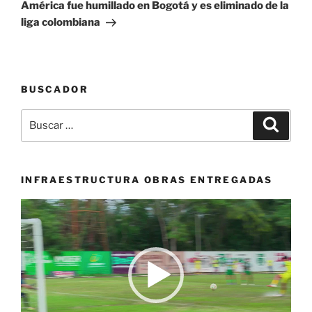
entrada
América fue humillado en Bogotá y es eliminado de la
liga colombiana
BUSCADOR
Buscar
Buscar
por:
INFRAESTRUCTURA OBRAS ENTREGADAS
Reproductor
de
vídeo