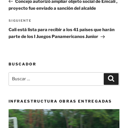
Concejo autorizó ampliar objeto social de Emcali ,
entradas
proyecto fue enviado a sanción del alcalde
Siguiente
SIGUIENTE
entrada
Cali está lista para recibir a los 41 países que harán
parte de los I Juegos Panamericanos Junior
BUSCADOR
Buscar
Buscar
por:
INFRAESTRUCTURA OBRAS ENTREGADAS
Reproductor
de
vídeo