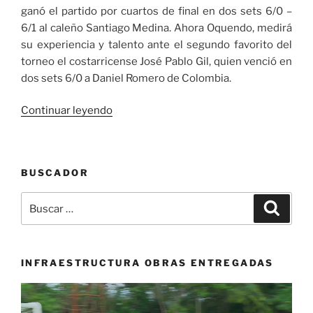
ganó el partido por cuartos de final en dos sets 6/0 –
6/1 al caleño Santiago Medina. Ahora Oquendo, medirá
su experiencia y talento ante el segundo favorito del
torneo el costarricense José Pablo Gil, quien venció en
dos sets 6/0 a Daniel Romero de Colombia.
«Colombia,
Continuar leyendo
Chile,
Costa
Rica
BUSCADOR
y
México
Buscar
Buscar
en
por:
busca
del
cupo
INFRAESTRUCTURA OBRAS ENTREGADAS
a
Reproductor
la
de
final