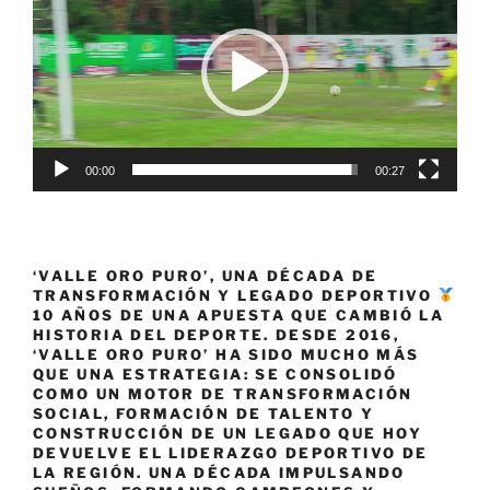
vídeo
en
el
XIII
Open
Internacional
de
00:00
00:27
Tenis
en
Silla
de
‘VALLE ORO PURO’, UNA DÉCADA DE
Ruedas
TRANSFORMACIÓN Y LEGADO DEPORTIVO
Cali»
10 AÑOS DE UNA APUESTA QUE CAMBIÓ LA
HISTORIA DEL DEPORTE. DESDE 2016,
‘VALLE ORO PURO’ HA SIDO MUCHO MÁS
QUE UNA ESTRATEGIA: SE CONSOLIDÓ
COMO UN MOTOR DE TRANSFORMACIÓN
SOCIAL, FORMACIÓN DE TALENTO Y
CONSTRUCCIÓN DE UN LEGADO QUE HOY
DEVUELVE EL LIDERAZGO DEPORTIVO DE
LA REGIÓN. UNA DÉCADA IMPULSANDO