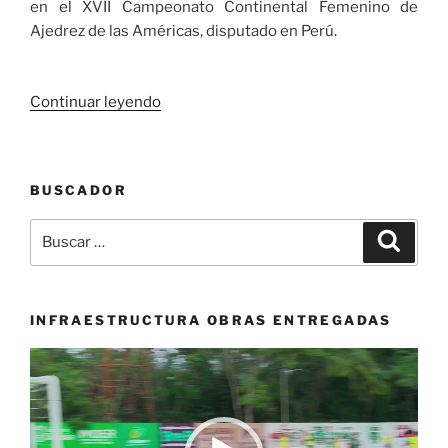
en el XVII Campeonato Continental Femenino de
Ajedrez de las Américas, disputado en Perú.
«La
Continuar leyendo
ajedrecista
WIM
Valentina
BUSCADOR
Argote
Heredia,
Buscar
Buscar
subcampeona
por:
en
el
XVII
INFRAESTRUCTURA OBRAS ENTREGADAS
Campeonato
Reproductor
Continental
de
Femenino
vídeo
de
Ajedrez