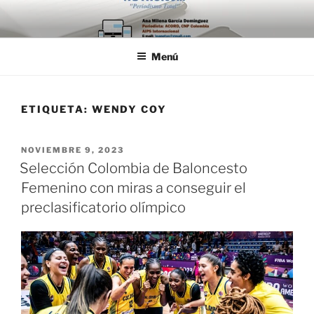
Saltar
al
contenido
Menú
ETIQUETA:
WENDY COY
PUBLICADO
NOVIEMBRE 9, 2023
EL
Selección Colombia de Baloncesto
Femenino con miras a conseguir el
preclasificatorio olímpico