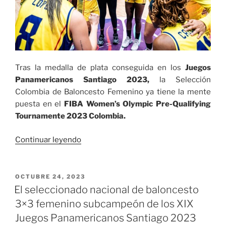
Tras la medalla de plata conseguida en los
Juegos
Panamericanos Santiago 2023,
la Selección
Colombia de Baloncesto Femenino ya tiene la mente
puesta en el
FIBA Women’s Olympic Pre-Qualifying
Tournamente 2023 Colombia.
«Selección
Continuar leyendo
Colombia
de
Baloncesto
PUBLICADO
OCTUBRE 24, 2023
EL
Femenino
El seleccionado nacional de baloncesto
con
3×3 femenino subcampeón de los XIX
miras
Juegos Panamericanos Santiago 2023
a