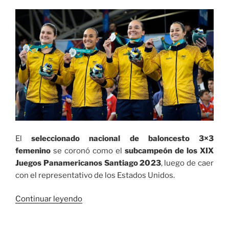
conseguir
el
preclasificatorio
olímpico»
El
seleccionado nacional de baloncesto 3×3
femenino
se coronó como el
subcampeón de los XIX
Juegos Panamericanos Santiago 2023
, luego de caer
con el representativo de los Estados Unidos.
«El seleccionado
Continuar leyendo
nacional
de