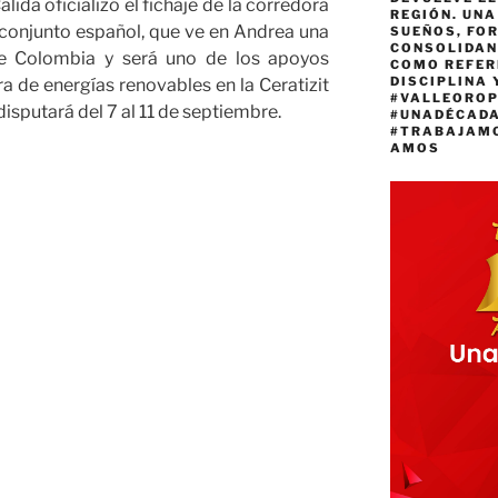
ida oficializó el fichaje de la corredora
REGIÓN. UN
conjunto español, que ve en Andrea una
SUEÑOS, FO
CONSOLIDAN
de Colombia y será uno de los apoyos
COMO REFER
DISCIPLINA 
 de energías renovables en la Ceratizit
#VALLEORO
disputará del 7 al 11 de septiembre.
#UNADÉCAD
#TRABAJAM
AMOS