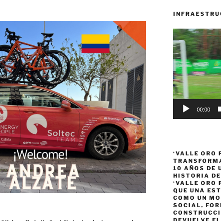
INFRAESTRU
Reproductor
de
vídeo
00:00
‘VALLE ORO 
TRANSFORMA
10 AÑOS DE
HISTORIA DE
‘VALLE ORO 
QUE UNA ES
COMO UN MO
SOCIAL, FOR
CONSTRUCCI
DEVUELVE EL