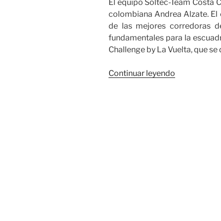
El equipo Soltec-Team Costa Cál
colombiana Andrea Alzate. El 
de las mejores corredoras 
fundamentales para la escuadra
Challenge by La Vuelta, que se 
«Soltec
Continuar leyendo
Team
Costa
Cálida
se
refuerza
con
Andrea
Alzate
para
la
Vuelta
España