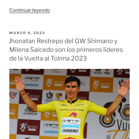
«Los
Continuar leyendo
ciclistas
del
Team
PUBLICADO
MARZO 9, 2023
EL
SuperGIROS
Jhonatan Restrepo del GW Shimano y
–
Milena Salcedo son los primeros líderes
Alcaldía
de la Vuelta al Tolima 2023
de
Manizales
–
Gobernación
de
Caldas
–
SuSuerte,
finalizaron
en
la