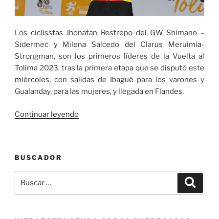
décima
casilla
de
Los ciclisstas Jhonatan Restrepo del GW Shimano –
la
Sidermec y Milena Salcedo del Clarus Meruimia-
general
Strongman, son los primeros líderes de la Vuelta al
final,
Tolima 2023, tras la primera etapa que se disputó este
en
miércoles, con salidas de Ibagué para los varones y
ambas
Gualanday, para las mujeres, y llegada en Flandes.
ramas»
«Jhonatan
Continuar leyendo
Restrepo
del
GW
BUSCADOR
Shimano
y
Buscar
Buscar
Milena
por:
Salcedo
son