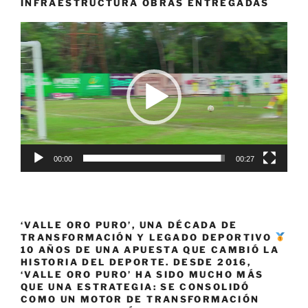
los
INFRAESTRUCTURA OBRAS ENTREGADAS
primeros
Reproductor
líderes
de
de
vídeo
la
Vuelta
al
Tolima
2023»
00:00
00:27
‘VALLE ORO PURO’, UNA DÉCADA DE
TRANSFORMACIÓN Y LEGADO DEPORTIVO
10 AÑOS DE UNA APUESTA QUE CAMBIÓ LA
HISTORIA DEL DEPORTE. DESDE 2016,
‘VALLE ORO PURO’ HA SIDO MUCHO MÁS
QUE UNA ESTRATEGIA: SE CONSOLIDÓ
COMO UN MOTOR DE TRANSFORMACIÓN