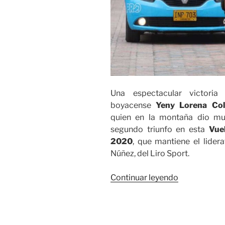
Una espectacular victoria
boyacense
Yeny Lorena Co
quien en la montaña dio mu
segundo triunfo en esta
Vue
2020
, que mantiene el lide
Núñez, del Liro Sport.
«Espectacul
Continuar leyendo
victoria
de
Yeny