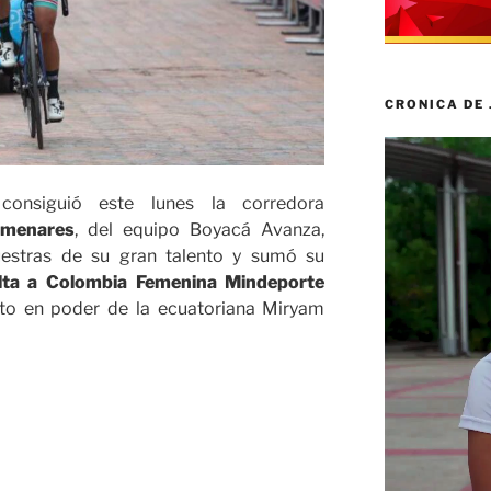
CRONICA DE
Reproductor
de
vídeo
 consiguió este lunes la corredora
lmenares
, del equipo Boyacá Avanza,
estras de su gran talento y sumó su
lta a Colombia Femenina Mindeporte
rato en poder de la ecuatoriana Miryam
ar