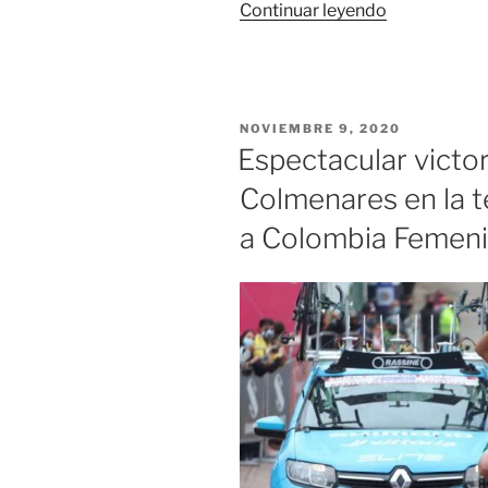
«Diana
Continuar leyendo
Peñuela
volvió
a
triunfar
PUBLICADO
NOVIEMBRE 9, 2020
en
EL
Espectacular victo
la
Colmenares en la t
Vuelta
a
a Colombia Femen
Colombia
Femenina
2022»