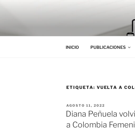
Saltar
al
contenido
INICIO
PUBLICACIONES
ETIQUETA:
VUELTA A CO
PUBLICADO
AGOSTO 11, 2022
EL
Diana Peñuela volvi
a Colombia Femen