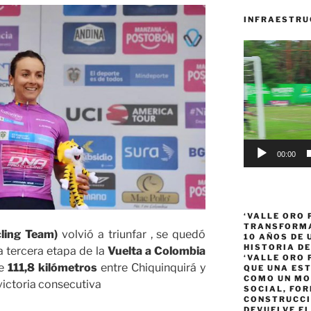
INFRAESTRU
Reproductor
de
vídeo
00:00
‘VALLE ORO 
TRANSFORMA
ling Team)
volvió a triunfar , se quedó
10 AÑOS DE
HISTORIA DE
a tercera etapa de la
Vuelta a Colombia
‘VALLE ORO 
re
111,8 kilómetros
entre Chiquinquirá y
QUE UNA ES
COMO UN MO
victoria consecutiva
SOCIAL, FOR
CONSTRUCCI
DEVUELVE EL