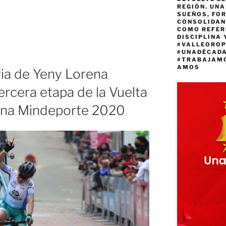
REGIÓN. UN
SUEÑOS, FO
CONSOLIDAN
COMO REFER
DISCIPLINA 
#VALLEORO
#UNADÉCAD
#TRABAJAM
AMOS
ria de Yeny Lorena
ercera etapa de la Vuelta
ina Mindeporte 2020