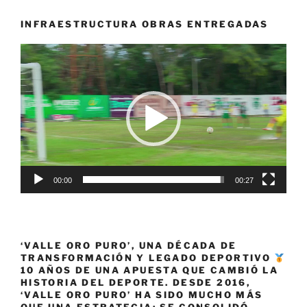
a
Burgos»
INFRAESTRUCTURA OBRAS ENTREGADAS
Reproductor
de
vídeo
00:00
00:27
‘VALLE ORO PURO’, UNA DÉCADA DE
TRANSFORMACIÓN Y LEGADO DEPORTIVO
10 AÑOS DE UNA APUESTA QUE CAMBIÓ LA
HISTORIA DEL DEPORTE. DESDE 2016,
‘VALLE ORO PURO’ HA SIDO MUCHO MÁS