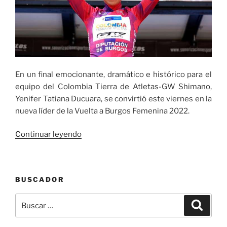
En un final emocionante, dramático e histórico para el
equipo del Colombia Tierra de Atletas-GW Shimano,
Yenifer Tatiana Ducuara, se convirtió este viernes en la
nueva líder de la Vuelta a Burgos Femenina 2022.
«Yenifer
Continuar leyendo
Tatiana
Ducuara,
nueva
BUSCADOR
líder
de
Buscar
Buscar
la
por:
Vuelta