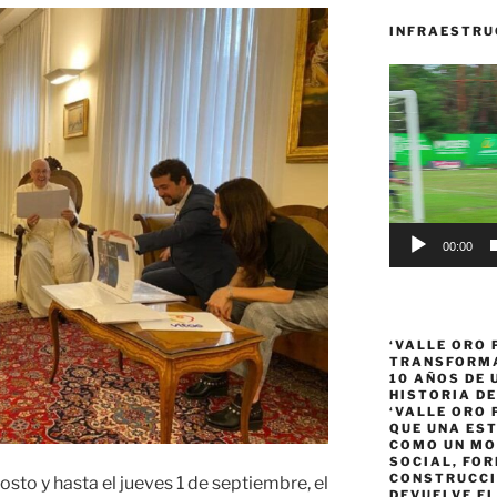
INFRAESTRU
Reproductor
de
vídeo
00:00
‘VALLE ORO 
TRANSFORMA
10 AÑOS DE
HISTORIA DE
‘VALLE ORO 
QUE UNA ES
COMO UN MO
SOCIAL, FOR
CONSTRUCCI
sto y hasta el jueves 1 de septiembre, el
DEVUELVE EL