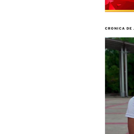
a»
CRONICA DE
Reproductor
de
vídeo