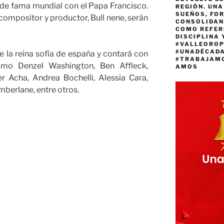
s de fama mundial con el Papa Francisco.
REGIÓN. UN
SUEÑOS, FO
u compositor y productor, Bull nene, serán
CONSOLIDAN
COMO REFER
DISCIPLINA 
#VALLEORO
#UNADÉCAD
de la reina sofía de españa y contará con
#TRABAJAM
omo Denzel Washington, Ben Affleck,
AMOS
r Acha, Andrea Bochelli, Alessia Cara,
berlane, entre otros.