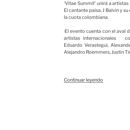
‘Vitae Summit’ unirá a artista
El cantante paisa, J Balvin y s
la cuota colombiana.
·El evento cuenta con el aval 
artistas internacionales c
Eduardo Verastegui, Alexande
Alejandro Roemmers, Justin Tim
«La
Continuar leyendo
primera
edición
del
‘Vitae
Summit’
tendrá
a