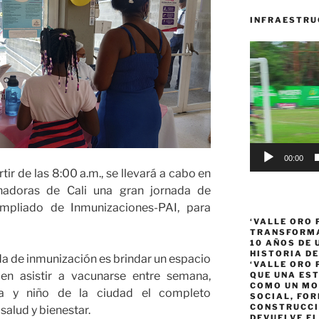
INFRAESTRU
Reproductor
de
vídeo
00:00
artir de las 8:00 a.m., se llevará a cabo en
unadoras de Cali una gran jornada de
pliado de Inmunizaciones-PAI, para
‘VALLE ORO 
TRANSFORMA
10 AÑOS DE
HISTORIA DE
ada de inmunización es brindar un espacio
‘VALLE ORO 
en asistir a vacunarse entre semana,
QUE UNA ES
COMO UN MO
a y niño de la ciudad el completo
SOCIAL, FOR
CONSTRUCCI
salud y bienestar.
DEVUELVE EL