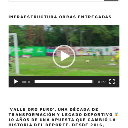
Juegos
Nacionales»
INFRAESTRUCTURA OBRAS ENTREGADAS
Reproductor
de
vídeo
00:00
00:27
‘VALLE ORO PURO’, UNA DÉCADA DE
TRANSFORMACIÓN Y LEGADO DEPORTIVO
10 AÑOS DE UNA APUESTA QUE CAMBIÓ LA
HISTORIA DEL DEPORTE. DESDE 2016,