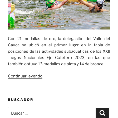
Con 21 medallas de oro, la delegación del Valle del
Cauca se ubicó en el primer lugar en la tabla de
posiciones de las actividades subacuáticas de los XXII
Juegos Nacionales Eje Cafetero 2023, en las que
también obtuvo 13 medallas de plata y 14 de bronce.
«Valle
Continuar leyendo
ganó
las
actividades
BUSCADOR
subacuáticas
de
Buscar
Buscar
los
por: