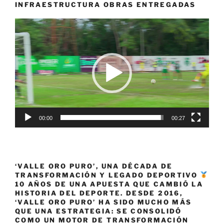
la
INFRAESTRUCTURA OBRAS ENTREGADAS
vigesimosexta
Reproductor
edición
de
de
vídeo
la
New
Balance
Media
Maratón
de
00:00
00:27
Cali»
‘VALLE ORO PURO’, UNA DÉCADA DE
TRANSFORMACIÓN Y LEGADO DEPORTIVO
10 AÑOS DE UNA APUESTA QUE CAMBIÓ LA
HISTORIA DEL DEPORTE. DESDE 2016,
‘VALLE ORO PURO’ HA SIDO MUCHO MÁS
QUE UNA ESTRATEGIA: SE CONSOLIDÓ
COMO UN MOTOR DE TRANSFORMACIÓN