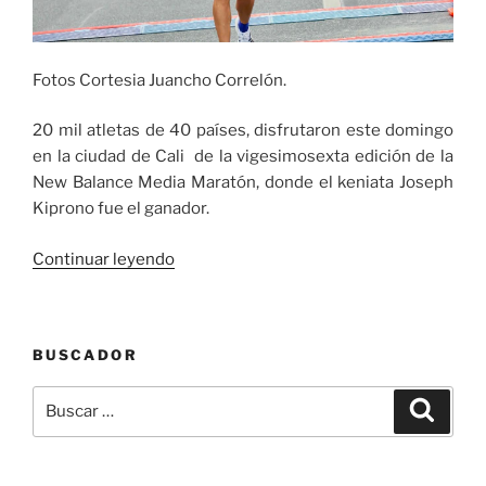
Fotos Cortesia Juancho Correlón.
20 mil atletas de 40 países, disfrutaron este domingo
en la ciudad de Cali de la vigesimosexta edición de la
New Balance Media Maratón, donde el keniata Joseph
Kiprono fue el ganador.
«El
Continuar leyendo
keniata
Joseph
Kiprono
BUSCADOR
y
Carolina
Buscar
Buscar
Tabares
por:
ganadores
de