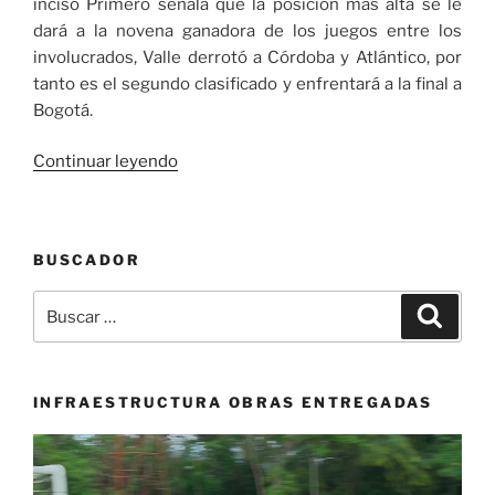
inciso Primero señala que la posición más alta se le
dará a la novena ganadora de los juegos entre los
involucrados, Valle derrotó a Córdoba y Atlántico, por
tanto es el segundo clasificado y enfrentará a la final a
Bogotá.
«Bogotá
Continuar leyendo
y
Valle,
por
BUSCADOR
la
medalla
Buscar
Buscar
de
por:
oro
en
el
INFRAESTRUCTURA OBRAS ENTREGADAS
“VI
Reproductor
Nacional
de
de