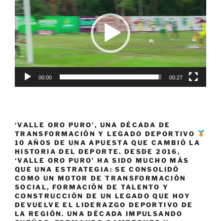
vídeo
15
de
Béisbol
que
jugará
el
00:00
00:27
Campeonato
Mundial
de
Barranquilla
‘VALLE ORO PURO’, UNA DÉCADA DE
y
TRANSFORMACIÓN Y LEGADO DEPORTIVO
Cartagena»
10 AÑOS DE UNA APUESTA QUE CAMBIÓ LA
HISTORIA DEL DEPORTE. DESDE 2016,
‘VALLE ORO PURO’ HA SIDO MUCHO MÁS
QUE UNA ESTRATEGIA: SE CONSOLIDÓ
COMO UN MOTOR DE TRANSFORMACIÓN
SOCIAL, FORMACIÓN DE TALENTO Y
CONSTRUCCIÓN DE UN LEGADO QUE HOY
DEVUELVE EL LIDERAZGO DEPORTIVO DE
LA REGIÓN. UNA DÉCADA IMPULSANDO