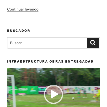
«Oportunidad
Continuar leyendo
para
postularse
a
BUSCADOR
Vallexporta
hasta
Buscar
Buscar
el
por:
20
de
abril»
INFRAESTRUCTURA OBRAS ENTREGADAS
Reproductor
de
vídeo