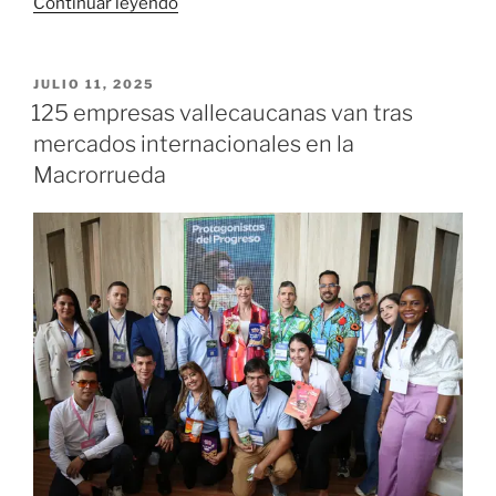
«Programas
Continuar leyendo
estratégicos
que
fortalecen
PUBLICADO
JULIO 11, 2025
EL
la
125 empresas vallecaucanas van tras
competitividad
mercados internacionales en la
del
Macrorrueda
Valle
del
Cauca»