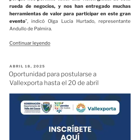
rueda de negocios, y nos han entregado muchas
herramientas de valor para participar en este gran
evento
”, indicó Olga Lucía Hurtado, representante
Andullo de Palmira.
«125
Continuar leyendo
empresas
vallecaucanas
van
PUBLICADO
ABRIL 18, 2025
EL
tras
Oportunidad para postularse a
mercados
Vallexporta hasta el 20 de abril
internacionales
en
la
Macrorrueda»