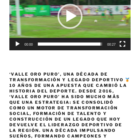
vídeo
2
2024
El
Cerrito,
Valle
del
00:00
00:27
Cauca»
‘VALLE ORO PURO’, UNA DÉCADA DE
TRANSFORMACIÓN Y LEGADO DEPORTIVO
10 AÑOS DE UNA APUESTA QUE CAMBIÓ LA
HISTORIA DEL DEPORTE. DESDE 2016,
‘VALLE ORO PURO’ HA SIDO MUCHO MÁS
QUE UNA ESTRATEGIA: SE CONSOLIDÓ
COMO UN MOTOR DE TRANSFORMACIÓN
SOCIAL, FORMACIÓN DE TALENTO Y
CONSTRUCCIÓN DE UN LEGADO QUE HOY
DEVUELVE EL LIDERAZGO DEPORTIVO DE
LA REGIÓN. UNA DÉCADA IMPULSANDO
SUEÑOS, FORMANDO CAMPEONES Y