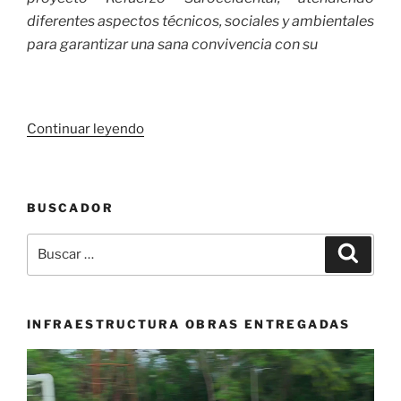
diferentes aspectos técnicos, sociales y ambientales
para garantizar una sana convivencia con su
«El
Continuar leyendo
parapente
alza
vuelo
BUSCADOR
en
la
Buscar
Buscar
vigésima
por:
Copa
Parapente
Piedechinche
INFRAESTRUCTURA OBRAS ENTREGADAS
Enlaza
Reproductor
Open
de
FAI