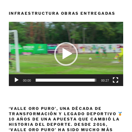
Para
Atletismo
INFRAESTRUCTURA OBRAS ENTREGADAS
Cali
Reproductor
2026»
de
vídeo
00:00
00:27
‘VALLE ORO PURO’, UNA DÉCADA DE
TRANSFORMACIÓN Y LEGADO DEPORTIVO
10 AÑOS DE UNA APUESTA QUE CAMBIÓ LA
HISTORIA DEL DEPORTE. DESDE 2016,
‘VALLE ORO PURO’ HA SIDO MUCHO MÁS