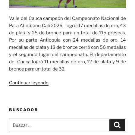
Valle del Cauca campeón del Campeonato Nacional de
Para Atletismo Cali 2026, logró 47 medallas de oro, 43
de plata y 25 de bronce para un total de 115 preseas.
Por su parte Antioquia con 24 medallas de oro, 14
medallas de plata y 18 de bronce cerró con 56 medallas
y el segundo lugar del campeonato. El departamento
del Cauca logró 11 medallas de oro, 12 de plata y 9 de
bronce para un total de 32.
«Valle
Continuar leyendo
del
Cauca
campeón
BUSCADOR
del
Campeonato
Buscar
Buscar
Nacional
por:
de